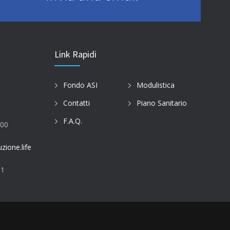
Link Rapidi
Fondo ASI
Modulistica
Contatti
Piano Sanitario
F.A.Q.
:00
zione.life
81