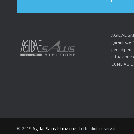
AGIDAE SA
garantisce l
per i dipende
attuazione
CCNL AGIDA
© 2019
AgidaeSalus Istruzione
. Tutti i diritti riservati.