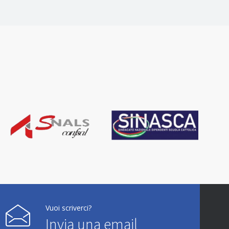
Vuoi scriverci?
Invia una email