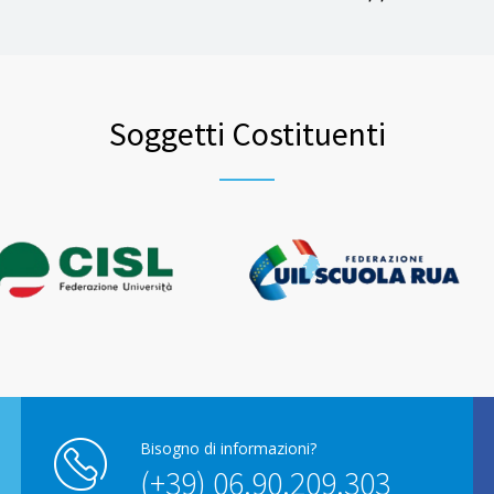
Soggetti Costituenti
Bisogno di informazioni?
(+39) 06.90.209.303